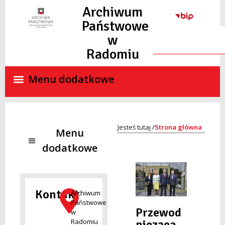
do
Archiwum
treści
Państwowe
w
Radomiu
Strona główna
NADZÓR ARCHIWALNY
SKANY MATERIAŁÓW ARCHIWALNYCH ON-LINE
STANDARDY OCHRONY MAŁOLETNICH
Kontakt
Archiwum
Państwowe
Przewod
w
nicząca
Radomiu