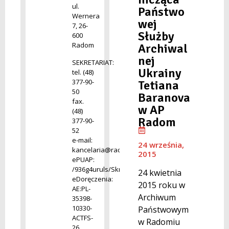
ul.
Państwo
Wernera
wej
7, 26-
Służby
600
Radom
Archiwal
nej
SEKRETARIAT:
Ukrainy
tel. (48)
377-90-
Tetiana
50
Baranova
fax.
w AP
(48)
Radom
377-90-
52
e-mail:
24 września,
kancelaria@radom.archiwa.gov.pl
2015
ePUAP:
/936g4uruls/SkrytkaESP
24 kwietnia
eDoręczenia:
2015 roku w
AE:PL-
Archiwum
35398-
10330-
Państwowym
ACTFS-
w Radomiu
26