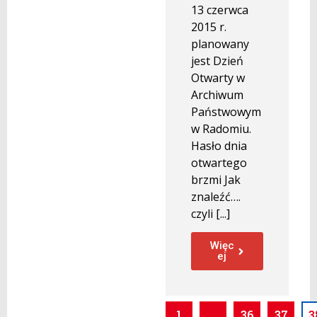
13 czerwca
2015 r.
planowany
jest Dzień
Otwarty w
Archiwum
Państwowym
w Radomiu.
Hasło dnia
otwartego
brzmi Jak
znaleźć….
czyli [...]
Więc
ej
1
…
36
37
3