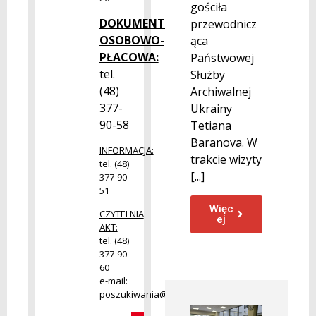
gościła
DOKUMENTACJA
przewodnicz
OSOBOWO-
ąca
PŁACOWA:
Państwowej
tel.
Służby
(48)
Archiwalnej
377-
Ukrainy
90-58
Tetiana
Baranova. W
INFORMACJA:
trakcie wizyty
tel. (48)
[...]
377-90-
51
Więc
CZYTELNIA
ej
AKT:
tel. (48)
377-90-
60
e-mail:
poszukiwania@radom.archiwa.gov.pl