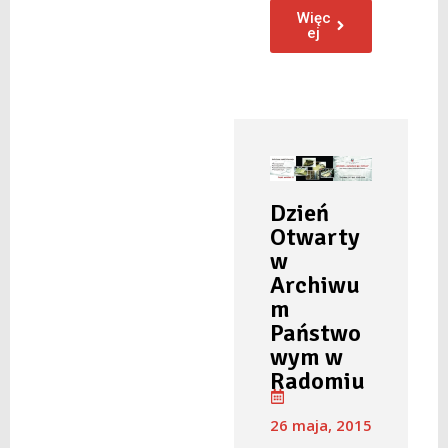
Więc
ej
Dzień
Otwarty
w
Archiwu
m
Państwo
wym w
Radomiu
26 maja, 2015