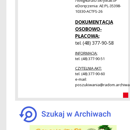
/936g4uruls/SkrytkaESP
eDoręczenia: AE:PL-35398-
10330-ACTFS-26
DOKUMENTACJA
OSOBOWO-
PŁACOWA:
tel. (48) 377-90-58
INFORMACJA:
tel. (48) 377-90-51
CZYTELNIA AKT:
tel. (48) 377-90-60
e-mail:
poszukiwania@radom.archiwa.