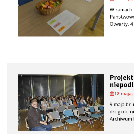
W ramach 
Państwowe
Otwarty, 4 
Projekt
niepodl
18 maja,
9 maja br.
drogi do n
Archiwum P