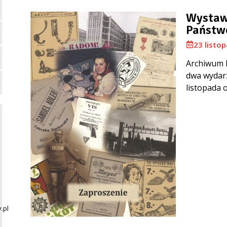
Wystaw
Państw
23 listo
Archiwum 
dwa wydarz
listopada o 
.pl