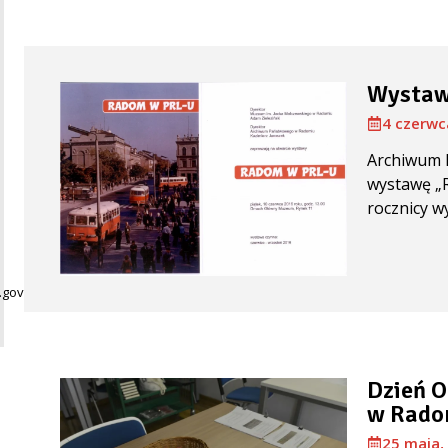
Wystaw
4 czerwc
Archiwum 
wystawę „
rocznicy w
gov.pl
Dzień 
w Rado
25 maja,