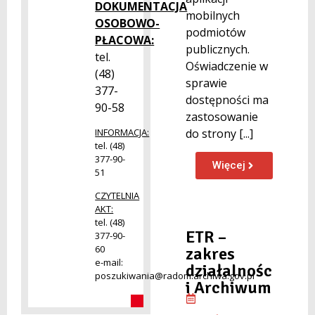
DOKUMENTACJA
mobilnych
OSOBOWO-
podmiotów
PŁACOWA:
publicznych.
tel.
Oświadczenie w
(48)
sprawie
377-
dostępności ma
90-58
zastosowanie
do strony [...]
INFORMACJA:
tel. (48)
377-90-
Więcej
51
CZYTELNIA
AKT:
tel. (48)
ETR –
377-90-
60
zakres
e-mail:
działalnośc
poszukiwania@radom.archiwa.gov.pl
i Archiwum