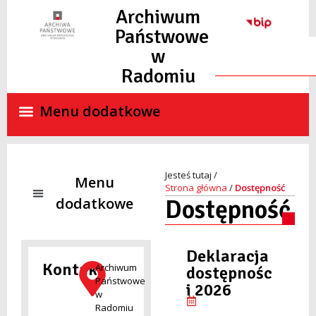
Archiwum
Państwowe
w
Radomiu
Strona główna
/
Dostępność
Dostępność
NADZÓR ARCHIWALNY
SKANY MATERIAŁÓW ARCHIWALNYCH ON-LINE
STANDARDY OCHRONY MAŁOLETNICH
Deklaracja
Kontakt
Archiwum
dostępnośc
Państwowe
i 2026
w
Radomiu