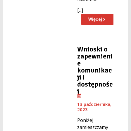
[...]
Więcej
Wnioski o
zapewnieni
e
komunikac
ji i
dostępnośc
i
13 października,
2023
Poniżej
zamieszczamy