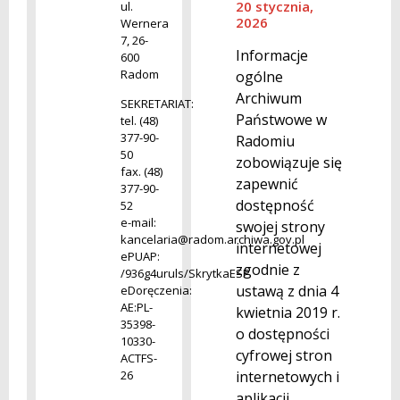
20 stycznia,
ul.
2026
Wernera
7, 26-
Informacje
600
Radom
ogólne
Archiwum
SEKRETARIAT:
Państwowe w
tel. (48)
377-90-
Radomiu
50
zobowiązuje się
fax. (48)
zapewnić
377-90-
dostępność
52
e-mail:
swojej strony
kancelaria@radom.archiwa.gov.pl
internetowej
ePUAP:
zgodnie z
/936g4uruls/SkrytkaESP
ustawą z dnia 4
eDoręczenia:
AE:PL-
kwietnia 2019 r.
35398-
o dostępności
10330-
cyfrowej stron
ACTFS-
internetowych i
26
aplikacji