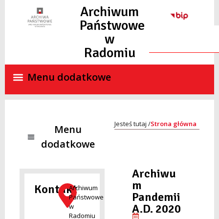
do
Archiwum
treści
Państwowe
w
Radomiu
Strona główna
NADZÓR ARCHIWALNY
SKANY MATERIAŁÓW ARCHIWALNYCH ON-LINE
STANDARDY OCHRONY MAŁOLETNICH
Archiwu
m
Kontakt
Archiwum
Pandemii
Państwowe
A.D. 2020
w
Radomiu