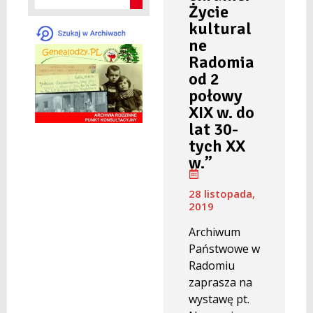
Życie
kultural
ne
Radomia
od 2
połowy
XIX w. do
lat 30-
tych XX
w.”
28 listopada,
2019
Archiwum
Państwowe w
Radomiu
zaprasza na
wystawę pt.