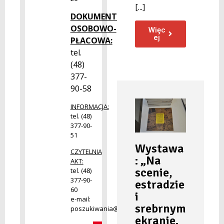
[...]
DOKUMENTACJA
OSOBOWO-
Więc
ej
PŁACOWA:
tel.
(48)
377-
90-58
INFORMACJA:
tel. (48)
377-90-
51
Wystawa
CZYTELNIA
: „Na
AKT:
scenie,
tel. (48)
377-90-
estradzie
60
i
e-mail:
srebrnym
poszukiwania@radom.archiwa.gov.pl
ekranie.