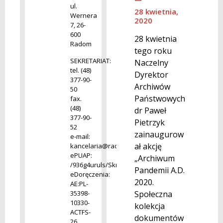
ul.
28 kwietnia,
Wernera
2020
7, 26-
600
28 kwietnia
Radom
tego roku
SEKRETARIAT:
Naczelny
tel. (48)
Dyrektor
377-90-
Archiwów
50
Państwowych
fax.
(48)
dr Paweł
377-90-
Pietrzyk
52
zainaugurow
e-mail:
ał akcję
kancelaria@radom.archiwa.gov.pl
ePUAP:
„Archiwum
/936g4uruls/SkrytkaESP
Pandemii A.D.
eDoręczenia:
2020.
AE:PL-
35398-
Społeczna
10330-
kolekcja
ACTFS-
dokumentów
26