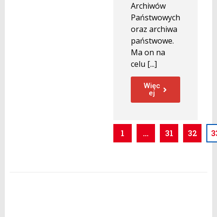
Archiwów
Państwowych
oraz archiwa
państwowe.
Ma on na
celu [...]
Więc
ej
1
…
31
32
3