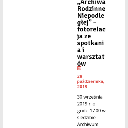
„Archiwa
Rodzinne
Niepodle
głej” –
fotorelac
ja ze
spotkani
a i
warsztat
ów
28
października,
2019
30 września
2019 r. o
godz. 17.00 w
siedzibie
Archiwum