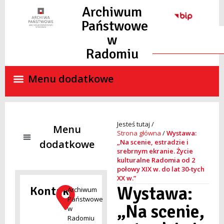
Archiwum
Państwowe
w
Radomiu
Strona główna
/
Wystawa:
„Na scenie, estradzie i
srebrnym ekranie. Życie
kulturalne Radomia od 2
NADZÓR ARCHIWALNY
SKANY MATERIAŁÓW ARCHIWALNYCH ON-LINE
STANDARDY OCHRONY MAŁOLETNICH
połowy XIX w. do lat 30-tych
XX w.”
Wystawa:
Kontakt
Archiwum
Państwowe
„Na scenie,
w
Radomiu