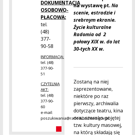
DOKUMENTACJA
na wystawę pt.
Na
OSOBOWO-
scenie, estradzie i
PŁACOWA:
srebrnym ekranie.
tel.
Życie kulturalne
(48)
Radomia od 2
377-
połowy XIX w. do lat
90-58
30-tych XX w.
INFORMACJA:
tel. (48)
377-90-
51
Zostaną na niej
CZYTELNIA
zaprezentowane,
AKT:
tel. (48)
niektóre po raz
377-90-
pierwszy, archiwalia
60
dotyczące teatru, kina
e-mail:
oraz szeroko pojętej
poszukiwania@radom.archiwa.gov.pl
tzw. kultury masowej,
na którą składają się