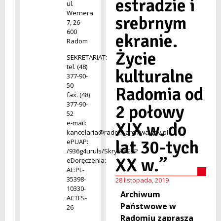
estradzie i
ul.
Wernera
srebrnym
7, 26-
600
ekranie.
Radom
Życie
SEKRETARIAT:
tel. (48)
kulturalne
377-90-
50
Radomia od
fax. (48)
377-90-
2 połowy
52
e-mail:
XIX w. do
kancelaria@radom.archiwa.gov.pl
lat 30-tych
ePUAP:
/936g4uruls/SkrytkaESP
XX w.”
eDoręczenia:
AE:PL-
35398-
28 listopada, 2019
10330-
Archiwum
ACTFS-
Państwowe w
26
Radomiu zaprasza