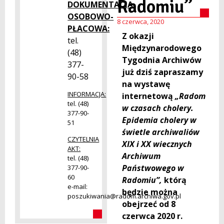
Radomiu”
DOKUMENTACJA
OSOBOWO-
8 czerwca, 2020
PŁACOWA:
Z okazji
tel.
Międzynarodowego
(48)
Tygodnia Archiwów
377-
już dziś zapraszamy
90-58
na wystawę
INFORMACJA:
internetową
„Radom
tel. (48)
w czasach cholery.
377-90-
Epidemia cholery w
51
świetle archiwaliów
CZYTELNIA
XIX i XX wiecznych
AKT:
Archiwum
tel. (48)
Państwowego w
377-90-
60
Radomiu”,
którą
e-mail:
będzie można
poszukiwania@radom.archiwa.gov.pl
obejrzeć od 8
czerwca 2020 r.