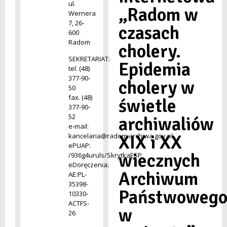
ul.
„Radom w
Wernera
7, 26-
czasach
600
Radom
cholery.
SEKRETARIAT:
Epidemia
tel. (48)
377-90-
cholery w
50
fax. (48)
świetle
377-90-
52
archiwaliów
e-mail:
XIX i XX
kancelaria@radom.archiwa.gov.pl
ePUAP:
wiecznych
/936g4uruls/SkrytkaESP
eDoręczenia:
Archiwum
AE:PL-
35398-
Państwoweg
10330-
ACTFS-
w
26