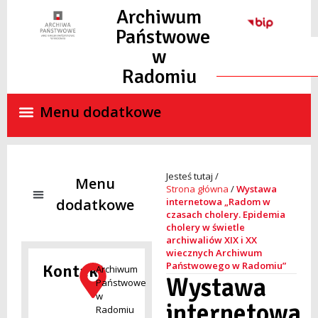
Archiwum
Państwowe
w
Radomiu
Strona główna
/
Wystawa
internetowa „Radom w
czasach cholery. Epidemia
cholery w świetle
NADZÓR ARCHIWALNY
SKANY MATERIAŁÓW ARCHIWALNYCH ON-LINE
STANDARDY OCHRONY MAŁOLETNICH
archiwaliów XIX i XX
wiecznych Archiwum
Państwowego w Radomiu”
Kontakt
Archiwum
Wystawa
Państwowe
w
internetowa
Radomiu