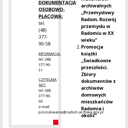
DOKUMENTACJA
archiwalnych
OSOBOWO-
„Przemysłowy
PŁACOWA:
Radom. Rozwój
tel.
przemysłu w
(48)
Radomiu w XX
377-
wieku”
90-58
Promocja
książki
INFORMACJA:
tel. (48)
„Świadkowie
377-90-
przeszłości.
51
Zbiory
CZYTELNIA
dokumentów z
AKT:
archiwów
tel. (48)
domowych
377-90-
mieszkańców
60
e-mail:
Radomia i
poszukiwania@radom.archiwa.gov.pl
okolic”