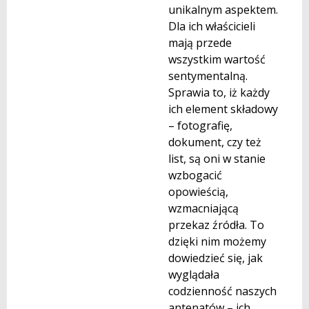
unikalnym aspektem.
Dla ich właścicieli
mają przede
wszystkim wartość
sentymentalną.
Sprawia to, iż każdy
ich element składowy
– fotografię,
dokument, czy też
list, są oni w stanie
wzbogacić
opowieścią,
wzmacniającą
przekaz źródła. To
dzięki nim możemy
dowiedzieć się, jak
wyglądała
codzienność naszych
antenatów – ich