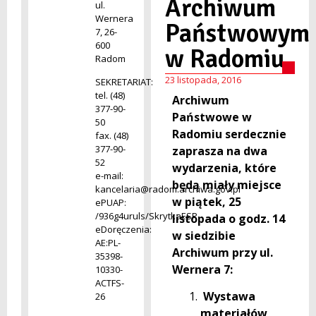
Archiwum
ul.
Wernera
Państwowym
7, 26-
600
w Radomiu
Radom
23 listopada, 2016
SEKRETARIAT:
tel. (48)
Archiwum
377-90-
Państwowe w
50
Radomiu serdecznie
fax. (48)
377-90-
zaprasza na dwa
52
wydarzenia, które
e-mail:
będą miały miejsce
kancelaria@radom.archiwa.gov.pl
w piątek, 25
ePUAP:
/936g4uruls/SkrytkaESP
listopada o godz. 14
eDoręczenia:
w siedzibie
AE:PL-
Archiwum przy ul.
35398-
Wernera 7:
10330-
ACTFS-
Wystawa
26
materiałów