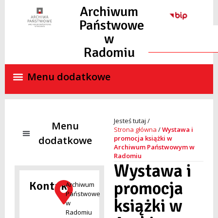
Archiwum
Państwowe
w
Radomiu
Strona główna
/
Wystawa i
promocja książki w
Archiwum Państwowym w
Radomiu
NADZÓR ARCHIWALNY
SKANY MATERIAŁÓW ARCHIWALNYCH ON-LINE
STANDARDY OCHRONY MAŁOLETNICH
Wystawa i
promocja
Kontakt
Archiwum
Państwowe
książki w
w
Radomiu