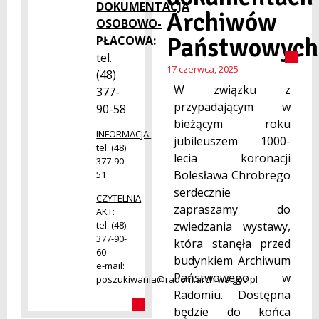
DOKUMENTACJA
Archiwów
OSOBOWO-
Państwowych
PŁACOWA:
tel.
17 czerwca, 2025
(48)
W związku z
377-
przypadającym w
90-58
bieżącym roku
INFORMACJA:
jubileuszem 1000-
tel. (48)
lecia koronacji
377-90-
Bolesława Chrobrego
51
serdecznie
CZYTELNIA
zapraszamy do
AKT:
zwiedzania wystawy,
tel. (48)
377-90-
która stanęła przed
60
budynkiem Archiwum
e-mail:
Państwowego w
poszukiwania@radom.archiwa.gov.pl
Radomiu. Dostępna
będzie do końca