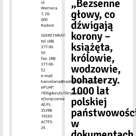
„Bezsenne
ul.
Wernera
głowy, co
7, 26-
600
dźwigają
Radom
korony –
SEKRETARIAT:
tel. (48)
książęta,
377-90-
50
królowie,
fax. (48)
377-90-
wodzowie,
52
e-mail:
bohaterzy.
kancelaria@radom.archiwa.gov.pl
1000 lat
ePUAP:
/936g4uruls/SkrytkaESP
polskiej
eDoręczenia:
AE:PL-
państwowośc
35398-
10330-
w
ACTFS-
26
dokumentach