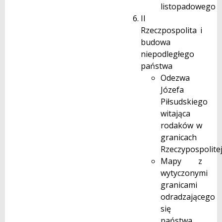
listopadowego
II
Rzeczpospolita i
budowa
niepodległego
państwa
Odezwa
Józefa
Piłsudskiego
witająca
rodaków w
granicach
Rzeczypospolite
Mapy z
wytyczonymi
granicami
odradzającego
się
państwa