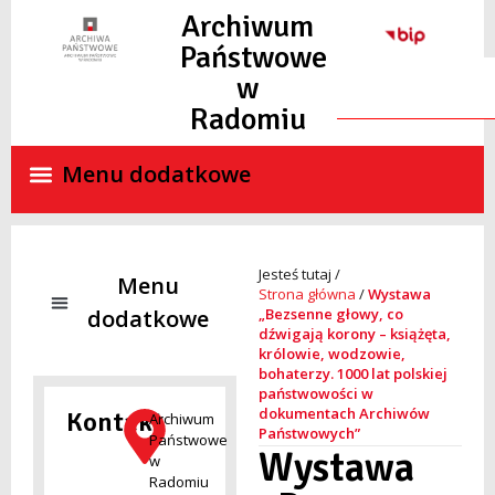
Archiwum
Państwowe
w
Radomiu
Strona główna
/
Wystawa
„Bezsenne głowy, co
dźwigają korony – książęta,
królowie, wodzowie,
NADZÓR ARCHIWALNY
SKANY MATERIAŁÓW ARCHIWALNYCH ON-LINE
STANDARDY OCHRONY MAŁOLETNICH
bohaterzy. 1000 lat polskiej
państwowości w
dokumentach Archiwów
Kontakt
Archiwum
Państwowych”
Państwowe
Wystawa
w
Radomiu