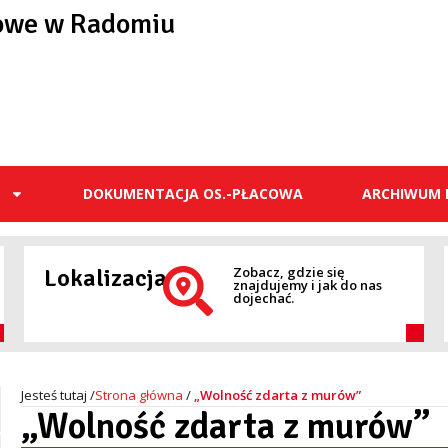
owe w Radomiu
E
DOKUMENTACJA OS.-PŁACOWA
ARCHIWUM 
Lokalizacja
Zobacz, gdzie się
znajdujemy i jak do nas
dojechać.
Strona główna
/
„Wolność zdarta z murów”
„Wolność zdarta z murów”