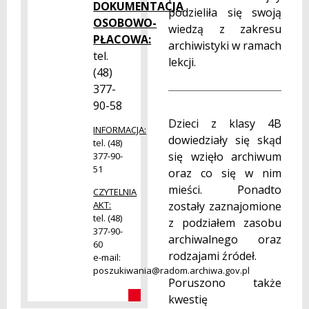
DOKUMENTACJA
podzieliła się swoją
OSOBOWO-
wiedzą z zakresu
PŁACOWA:
archiwistyki w ramach
tel.
lekcji.
(48)
377-
90-58
Dzieci z klasy 4B
INFORMACJA:
dowiedziały się skąd
tel. (48)
się wzięło archiwum
377-90-
51
oraz co się w nim
mieści. Ponadto
CZYTELNIA
zostały zaznajomione
AKT:
tel. (48)
z podziałem zasobu
377-90-
archiwalnego oraz
60
rodzajami źródeł.
e-mail:
poszukiwania@radom.archiwa.gov.pl
Poruszono także
kwestię