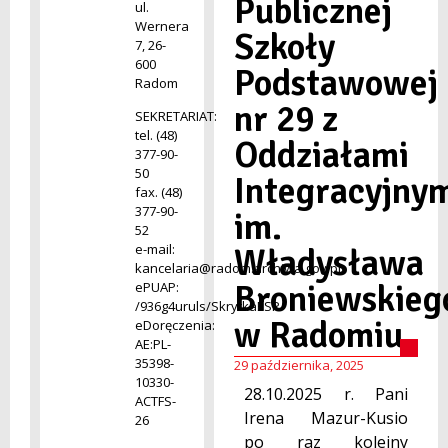
Publicznej
ul.
Wernera
Szkoły
7, 26-
600
Podstawowej
Radom
nr 29 z
SEKRETARIAT:
tel. (48)
Oddziałami
377-90-
50
Integracyjny
fax. (48)
377-90-
im.
52
e-mail:
Władysława
kancelaria@radom.archiwa.gov.pl
Broniewskieg
ePUAP:
/936g4uruls/SkrytkaESP
w Radomiu
eDoręczenia:
AE:PL-
35398-
29 października, 2025
10330-
28.10.2025 r. Pani
ACTFS-
Irena Mazur-Kusio
26
po raz kolejny