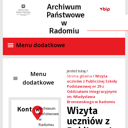
Archiwum
Państwowe
w
Radomiu
Strona główna
/
Wizyta
uczniów z Publicznej Szkoły
Podstawowej nr 29 z
Oddziałami Integracyjnymi
NADZÓR ARCHIWALNY
SKANY MATERIAŁÓW ARCHIWALNYCH ON-LINE
STANDARDY OCHRONY MAŁOLETNICH
im. Władysława
Broniewskiego w Radomiu
Wizyta
Kontakt
Archiwum
Państwowe
uczniów z
w
Radomiu