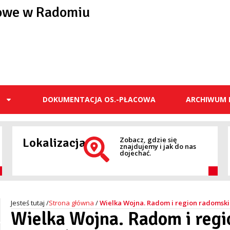
owe w Radomiu
E
DOKUMENTACJA OS.-PŁACOWA
ARCHIWUM 
Lokalizacja
Zobacz, gdzie się
znajdujemy i jak do nas
dojechać.
Strona główna
/
Wielka Wojna. Radom i region radomski
Wielka Wojna. Radom i regi