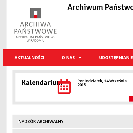
Archiwum Państw
AKTUALNOŚCI
O NAS
UDOSTĘPNIANI
Kalendarium
Poniedziałek, 14 Września
2015
NADZÓR ARCHIWALNY