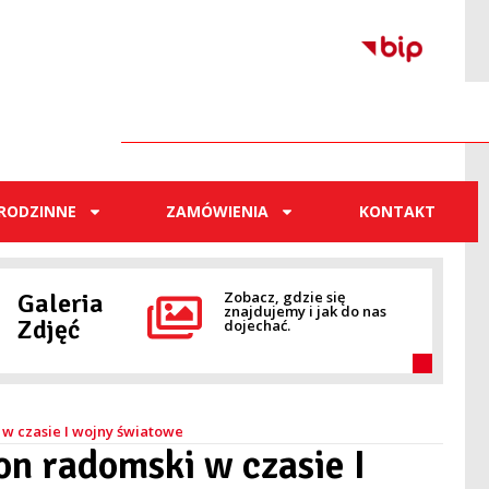
RODZINNE
ZAMÓWIENIA
KONTAKT
Galeria
Zobacz, gdzie się
znajdujemy i jak do nas
Zdjęć
dojechać.
 w czasie I wojny światowe
on radomski w czasie I