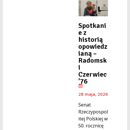
Spotkani
e z
historią
opowiedz
ianą –
Radomsk
i
Czerwiec
’76
28 maja, 2026
Senat
Rzeczypospol
itej Polskiej w
50. rocznicę