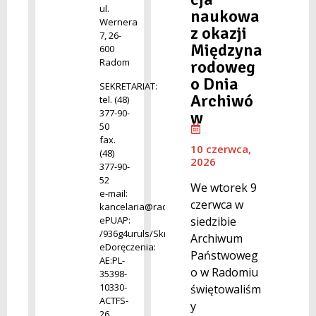
ul.
naukowa
Wernera
z okazji
7, 26-
Międzyna
600
Radom
rodoweg
o Dnia
SEKRETARIAT:
Archiwó
tel. (48)
377-90-
w
50
fax.
10 czerwca,
(48)
2026
377-90-
52
We wtorek 9
e-mail:
czerwca w
kancelaria@radom.archiwa.gov.pl
ePUAP:
siedzibie
/936g4uruls/SkrytkaESP
Archiwum
eDoręczenia:
Państwoweg
AE:PL-
o w Radomiu
35398-
10330-
świętowaliśm
ACTFS-
y
26