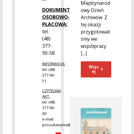
Międzynarod
DOKUMENTACJA
owy Dzień
OSOBOWO-
Archiwów. Z
PŁACOWA:
tej okazji
tel.
przygotowali
(48)
śmy we
377-
współpracy
90-58
[...]
INFORMACJA:
Więc
tel. (48)
ej
377-90-
51
CZYTELNIA
AKT:
tel. (48)
377-90-
60
e-mail:
poszukiwania@radom.archiwa.gov.pl