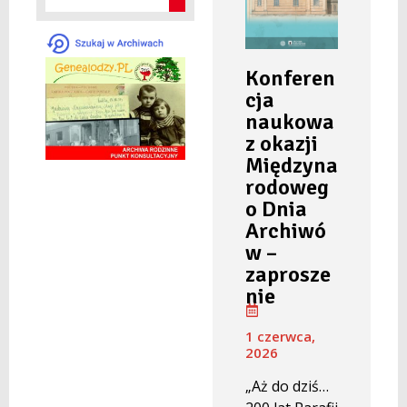
Konferen
cja
naukowa
z okazji
Międzyna
rodoweg
o Dnia
Archiwó
w –
zaprosze
nie
1 czerwca,
2026
„Aż do dziś…