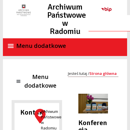
do
Archiwum
treści
Państwowe
w
Radomiu
Strona główna
NADZÓR ARCHIWALNY
SKANY MATERIAŁÓW ARCHIWALNYCH ON-LINE
STANDARDY OCHRONY MAŁOLETNICH
Kontakt
Archiwum
Państwowe
Konferen
w
cja
Radomiu