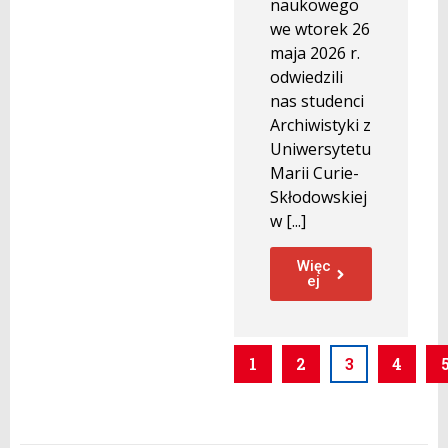
naukowego
we wtorek 26
maja 2026 r.
odwiedzili
nas studenci
Archiwistyki z
Uniwersytetu
Marii Curie-
Skłodowskiej
w [...]
Więc
ej
1
2
3
4