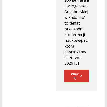
200 lat Parafii
Ewangelicko-
Augsburskiej
w Radomiu”
to temat
przewodni
konferencji
naukowej, na
którą
zapraszamy
9 czerwca
2026 [...]
Więc
ej