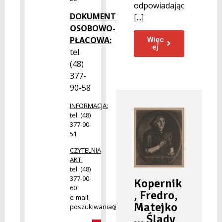
odpowiadając
DOKUMENTACJA
[...]
OSOBOWO-
PŁACOWA:
Więc
ej
tel.
(48)
377-
90-58
INFORMACJA:
tel. (48)
377-90-
51
CZYTELNIA
AKT:
tel. (48)
377-90-
Kopernik
60
, Fredro,
e-mail:
Matejko
poszukiwania@radom.archiwa.gov.pl
… Ślady