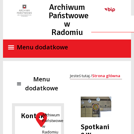
do
Archiwum
treści
Państwowe
w
Radomiu
Strona główna
NADZÓR ARCHIWALNY
SKANY MATERIAŁÓW ARCHIWALNYCH ON-LINE
STANDARDY OCHRONY MAŁOLETNICH
Kontakt
Archiwum
Państwowe
Spotkani
w
Radomiu
e w