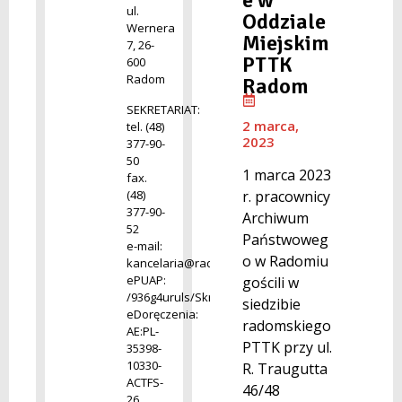
ul.
Oddziale
Wernera
Miejskim
7, 26-
PTTK
600
Radom
Radom
SEKRETARIAT:
2 marca,
tel. (48)
2023
377-90-
50
1 marca 2023
fax.
r. pracownicy
(48)
377-90-
Archiwum
52
Państwoweg
e-mail:
o w Radomiu
kancelaria@radom.archiwa.gov.pl
ePUAP:
gościli w
/936g4uruls/SkrytkaESP
siedzibie
eDoręczenia:
radomskiego
AE:PL-
PTTK przy ul.
35398-
10330-
R. Traugutta
ACTFS-
46/48
26