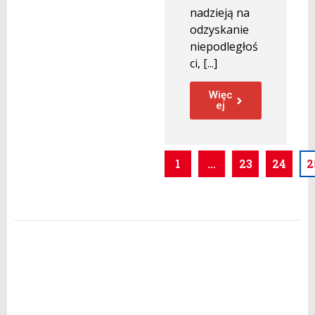
nadzieją na
odzyskanie
niepodległoś
ci, [...]
Więc
ej
1
…
23
24
2