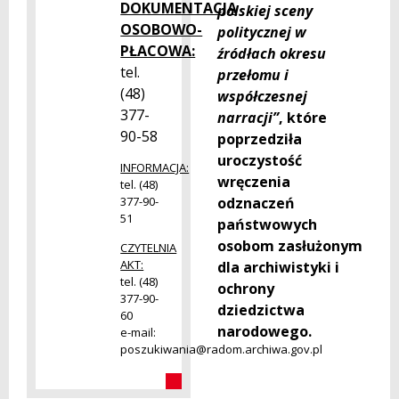
DOKUMENTACJA
polskiej sceny
OSOBOWO-
politycznej w
PŁACOWA:
źródłach okresu
tel.
przełomu i
(48)
współczesnej
377-
narracji”
, które
90-58
poprzedziła
uroczystość
INFORMACJA:
wręczenia
tel. (48)
odznaczeń
377-90-
51
państwowych
osobom zasłużonym
CZYTELNIA
AKT:
dla archiwistyki i
tel. (48)
ochrony
377-90-
dziedzictwa
60
narodowego.
e-mail:
poszukiwania@radom.archiwa.gov.pl