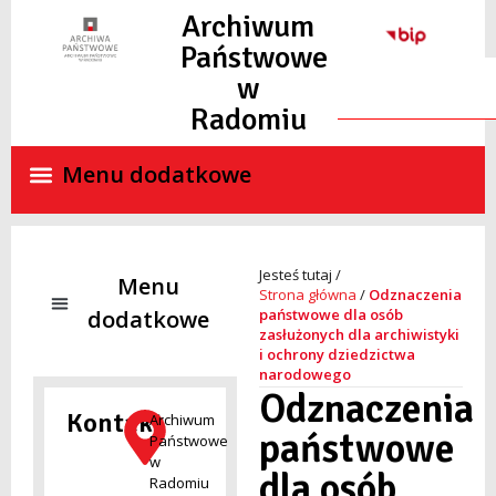
Archiwum
Państwowe
w
Radomiu
Strona główna
/
Odznaczenia
państwowe dla osób
zasłużonych dla archiwistyki
i ochrony dziedzictwa
NADZÓR ARCHIWALNY
SKANY MATERIAŁÓW ARCHIWALNYCH ON-LINE
STANDARDY OCHRONY MAŁOLETNICH
narodowego
Odznaczenia
Kontakt
Archiwum
państwowe
Państwowe
w
dla osób
Radomiu