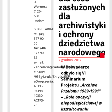
ul.
zasłużonych
Wernera
7, 26-
dla
600
Radom
archiwistyki
SEKRETARIAT:
i ochrony
tel. (48)
377-90-
dziedzictwa
50
fax. (48)
narodowego
377-90-
52
7 grudnia, 2017
e-mail:
W Belwederze
kancelaria@radom.archiwa.gov.pl
ePUAP:
odbyło się VI
/936g4uruls/SkrytkaESP
Seminarium
eDoręczenia:
Projektu „
Archiwa
AE:PL-
Przełomu 1989-1991”
35398-
10330-
– „Rola opozycji
ACTFS-
niepodległościowej w
26
kształtowaniu