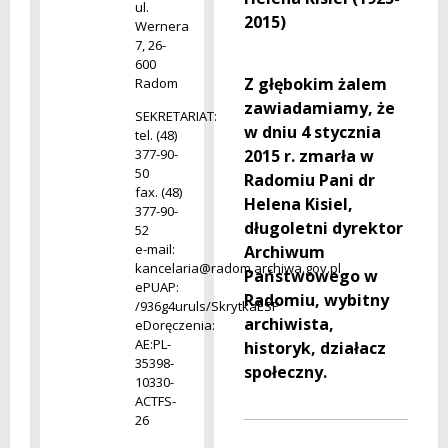
ul.
2015)
Wernera
7, 26-
600
Z głębokim żalem
Radom
zawiadamiamy, że
SEKRETARIAT:
w dniu 4 stycznia
tel. (48)
377-90-
2015 r. zmarła w
50
Radomiu Pani dr
fax. (48)
Helena Kisiel,
377-90-
długoletni dyrektor
52
e-mail:
Archiwum
kancelaria@radom.archiwa.gov.pl
Państwowego w
ePUAP:
Radomiu, wybitny
/936g4uruls/SkrytkaESP
archiwista,
eDoręczenia:
AE:PL-
historyk, działacz
35398-
społeczny.
10330-
ACTFS-
26