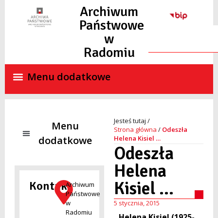
Archiwum
Państwowe
w
Radomiu
Strona główna
/
Odeszła
Helena Kisiel …
Odeszła
NADZÓR ARCHIWALNY
SKANY MATERIAŁÓW ARCHIWALNYCH ON-LINE
STANDARDY OCHRONY MAŁOLETNICH
Helena
Kisiel …
Kontakt
Archiwum
Państwowe
w
5 stycznia, 2015
Radomiu
Helena Kisiel (1925-