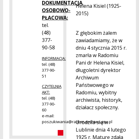
DOKUMENTACJA
Helena Kisiel (1925-
OSOBOWO-
2015)
PŁACOWA:
tel.
(48)
Z głębokim żalem
377-
zawiadamiamy, że w
90-58
dniu 4 stycznia 2015 r.
zmarła w Radomiu
INFORMACJA:
Pani dr Helena Kisiel,
tel. (48)
długoletni dyrektor
377-90-
51
Archiwum
Państwowego w
CZYTELNIA
Radomiu, wybitny
AKT:
tel. (48)
archiwista, historyk,
377-90-
działacz społeczny.
60
e-mail:
Urodziła się w
poszukiwania@radom.archiwa.gov.pl
Lublinie dnia 4 lutego
1925 r. Maturę zdała