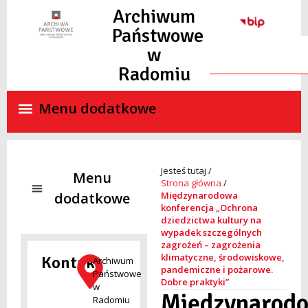
Archiwum
Państwowe
w
Radomiu
Strona główna
/
Międzynarodowa
konferencja „Ochrona
dziedzictwa kultury na
NADZÓR ARCHIWALNY
SKANY MATERIAŁÓW ARCHIWALNYCH ON-LINE
STANDARDY OCHRONY MAŁOLETNICH
wypadek szczególnych
zagrożeń – zagrożenia
klimatyczne, środowiskowe,
Kontakt
Archiwum
pandemiczne i pożarowe.
Państwowe
Dobre praktyki”
w
Międzynarod
Radomiu