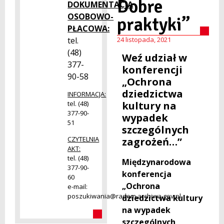
Dobre
DOKUMENTACJA
OSOBOWO-
praktyki”
PŁACOWA:
tel.
24 listopada, 2021
(48)
Weź udział w
377-
konferencji
90-58
„Ochrona
dziedzictwa
INFORMACJA:
kultury na
tel. (48)
377-90-
wypadek
51
szczególnych
CZYTELNIA
zagrożeń…”
AKT:
tel. (48)
Międzynarodowa
377-90-
konferencja
60
„Ochrona
e-mail:
poszukiwania@radom.archiwa.gov.pl
dziedzictwa kultury
na wypadek
szczególnych