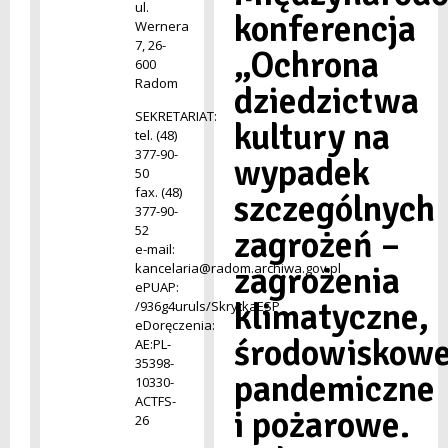
ul.
konferencja
Wernera
7, 26-
„Ochrona
600
Radom
dziedzictwa
SEKRETARIAT:
kultury na
tel. (48)
377-90-
wypadek
50
fax. (48)
szczególnych
377-90-
52
zagrożeń –
e-mail:
zagrożenia
kancelaria@radom.archiwa.gov.pl
ePUAP:
klimatyczne,
/936g4uruls/SkrytkaESP
eDoręczenia:
środowiskowe
AE:PL-
35398-
pandemiczne
10330-
ACTFS-
i pożarowe.
26