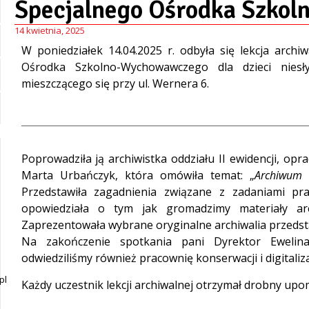
Specjalnego Ośrodka Szko
14 kwietnia, 2025
W poniedziałek 14.04.2025 r. odbyła się lekcja arch
Ośrodka Szkolno-Wychowawczego dla dzieci niesł
mieszczącego się przy ul. Wernera 6.
Poprowadziła ją archiwistka oddziału II ewidencji, op
Marta Urbańczyk, która omówiła temat: „
Archiwum 
Przedstawiła zagadnienia związane z zadaniami 
opowiedziała o tym jak gromadzimy materiały arc
Zaprezentowała wybrane oryginalne archiwalia przeds
Na zakończenie spotkania pani Dyrektor Ewelin
odwiedziliśmy również pracownię konserwacji i digitalizac
pl
Każdy uczestnik lekcji archiwalnej otrzymał drobny upo