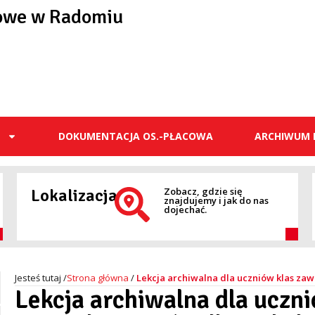
owe w Radomiu
E
DOKUMENTACJA OS.-PŁACOWA
ARCHIWUM 
Lokalizacja
Zobacz, gdzie się
znajdujemy i jak do nas
dojechać.
Strona główna
/
Lekcja archiwalna dla uczniów klas 
Lekcja archiwalna dla uczn