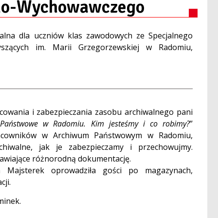
lno-Wychowawczego
iwalna dla uczniów klas zawodowych ze Specjalnego
yszących im. Marii Grzegorzewskiej w Radomiu,
racowania i zabezpieczania zasobu archiwalnego pani
Państwowe w Radomiu. Kim jesteśmy i co robimy?
”
pracowników w Archiwum Państwowym w Radomiu,
hiwalne, jak je zabezpieczamy i przechowujmy.
tawiające różnorodną dokumentację.
a Majsterek oprowadziła gości po magazynach,
ji.
minek.