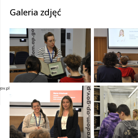
Galeria zdjęć
ov.pl