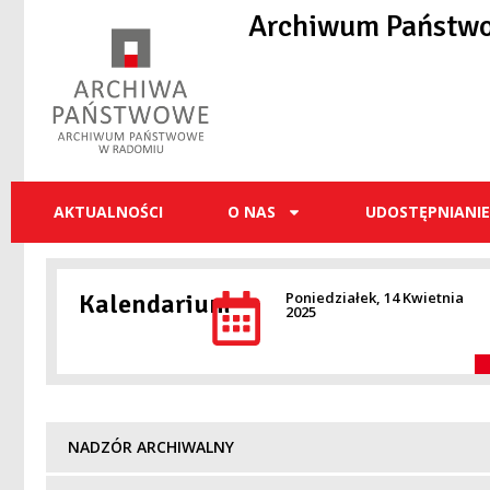
Archiwum Państw
AKTUALNOŚCI
O NAS
UDOSTĘPNIANI
Kalendarium
Poniedziałek, 14 Kwietnia
2025
NADZÓR ARCHIWALNY