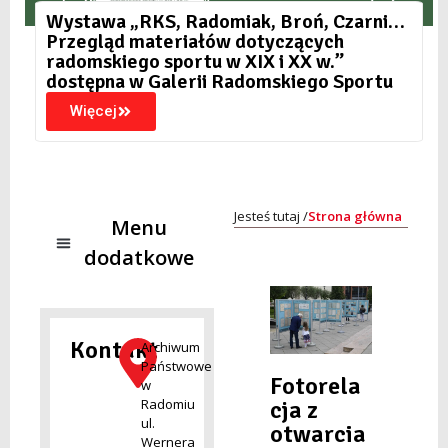
Wystawa „RKS, Radomiak, Broń, Czarni…
Przegląd materiałów dotyczących
radomskiego sportu w XIX i XX w.”
dostępna w Galerii Radomskiego Sportu
Więcej
Strona główna
NADZÓR ARCHIWALNY
SKANY MATERIAŁÓW ARCHIWALNYCH ON-LINE
STANDARDY OCHRONY MAŁOLETNICH
Kontakt
Archiwum
Państwowe
Fotorela
w
cja z
Radomiu
ul.
otwarcia
Wernera