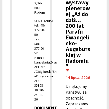
wystawy
7, 26-
plenerow
600
Radom
ej „Aż do
dziś…
SEKRETARIAT:
200 lat
tel. (48)
377-90-
Parafii
50
Ewangeli
fax.
cko-
(48)
Augsburs
377-90-
52
kiej w
e-mail:
Radomiu
kancelaria@radom.archiwa.gov.pl
”
ePUAP:
/936g4uruls/SkrytkaESP
eDoręczenia:
14 lipca, 2026
AE:PL-
35398-
Dziękujemy
10330-
Państwu za
ACTFS-
obecność.
26
Zapraszamy
DOKUMENTACJA