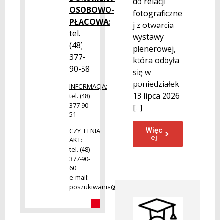
do relacji
OSOBOWO-
fotograficzne
PŁACOWA:
j z otwarcia
tel.
wystawy
(48)
plenerowej,
377-
która odbyła
90-58
się w
poniedziałek
INFORMACJA:
13 lipca 2026
tel. (48)
377-90-
[...]
51
Więc
CZYTELNIA
ej
AKT:
tel. (48)
377-90-
60
e-mail:
poszukiwania@radom.archiwa.gov.pl