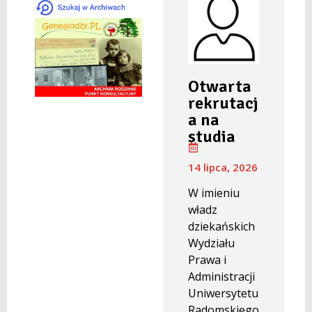
Otwarta
rekrutacj
a na
studia
14 lipca, 2026
W imieniu
władz
dziekańskich
Wydziału
Prawa i
Administracji
Uniwersytetu
Radomskiego