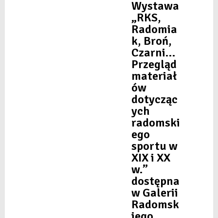
Wystawa
„RKS,
Radomia
k, Broń,
Czarni…
Przegląd
materiał
ów
dotycząc
ych
radomski
ego
sportu w
XIX i XX
w.”
dostępna
w Galerii
Radomsk
iego