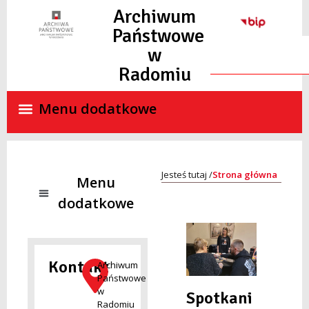
do
Archiwum
treści
Państwowe
w
Radomiu
Strona główna
NADZÓR ARCHIWALNY
SKANY MATERIAŁÓW ARCHIWALNYCH ON-LINE
STANDARDY OCHRONY MAŁOLETNICH
Kontakt
Archiwum
Państwowe
w
Spotkani
Radomiu