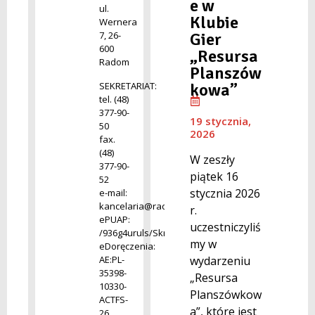
e w
ul.
Klubie
Wernera
Gier
7, 26-
600
„Resursa
Radom
Planszów
SEKRETARIAT:
kowa”
tel. (48)
377-90-
19 stycznia,
50
2026
fax.
(48)
W zeszły
377-90-
piątek 16
52
stycznia 2026
e-mail:
kancelaria@radom.archiwa.gov.pl
r.
ePUAP:
uczestniczyliś
/936g4uruls/SkrytkaESP
my w
eDoręczenia:
AE:PL-
wydarzeniu
35398-
„Resursa
10330-
Planszówkow
ACTFS-
a”, które jest
26