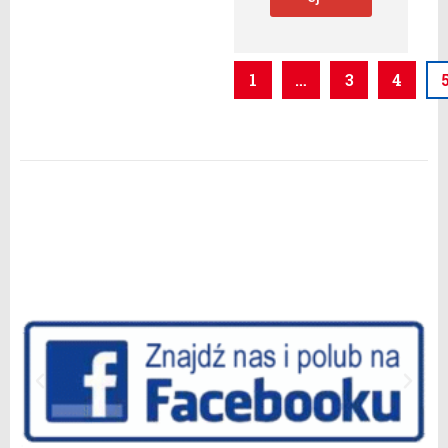
1
…
3
4