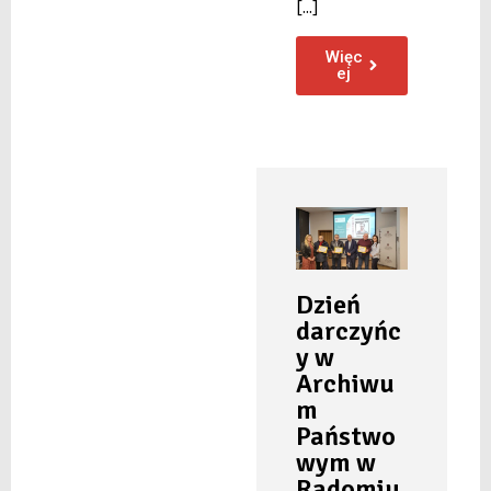
[...]
Więc
ej
Dzień
darczyńc
y w
Archiwu
m
Państwo
wym w
Radomiu