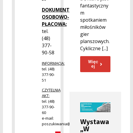
fantastyczny
DOKUMENTACJA
m
OSOBOWO-
spotkaniem
PŁACOWA:
miłośników
tel.
gier
(48)
planszowych.
377-
Cykliczne [...]
90-58
Więc
INFORMACJA:
ej
tel. (48)
377-90-
51
CZYTELNIA
AKT:
tel. (48)
377-90-
60
e-mail:
Wystawa
poszukiwania@radom.archiwa.gov.pl
„W