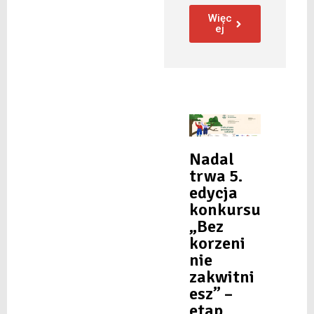
Więc
ej
Nadal
trwa 5.
edycja
konkursu
„Bez
korzeni
nie
zakwitni
esz” –
etap