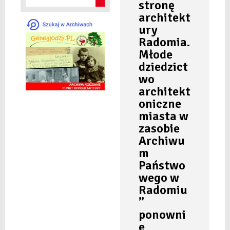
stronę
architekt
ury
Radomia.
Młode
dziedzict
wo
architekt
oniczne
miasta w
zasobie
Archiwu
m
Państwo
wego w
Radomiu
”
ponowni
e