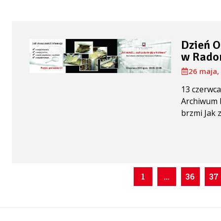
Dzień 
w Rado
26 maja,
13 czerwca
Archiwum 
brzmi Jak zn
1
…
36
37