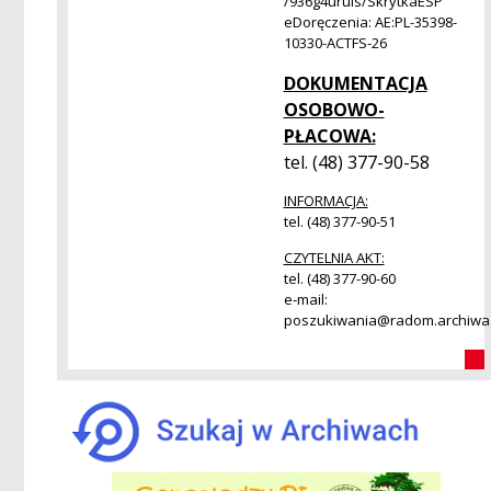
/936g4uruls/SkrytkaESP
eDoręczenia: AE:PL-35398-
10330-ACTFS-26
DOKUMENTACJA
OSOBOWO-
PŁACOWA:
tel. (48) 377-90-58
INFORMACJA:
tel. (48) 377-90-51
CZYTELNIA AKT:
tel. (48) 377-90-60
e-mail:
poszukiwania@radom.archiwa.