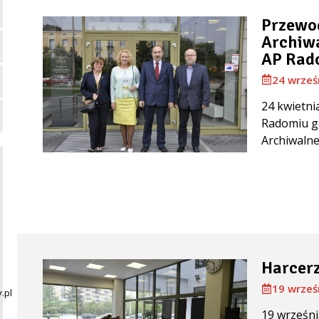
Przewo
Archiwa
AP Ra
24 wrześ
24 kwietn
Radomiu g
Archiwalnej
Harcer
19 wrześ
.pl
19 wrześn