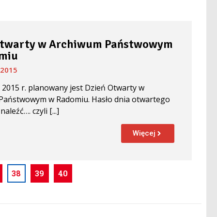
Otwarty w Archiwum Państwowym
miu
 2015
 2015 r. planowany jest Dzień Otwarty w
Państwowym w Radomiu. Hasło dnia otwartego
aleźć…. czyli [...]
Więcej
38
39
40