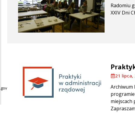
Radomiu go
XXIV Dni C
Praktyk
21 lipca,
Archiwum 
gov.pl
programie 
miejscach 
Zapraszamy 