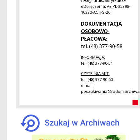
/936g4uruls/SkrytkaESP
eDoręczenia: AE:PL-35398-
10330-ACTFS-26
DOKUMENTACJA
OSOBOWO-
PŁACOWA:
tel. (48) 377-90-58
INFORMACJA:
tel. (48) 377-90-51
CZYTELNIA AKT:
tel. (48) 377-90-60
e-mail:
poszukiwania@radom.archiwa.