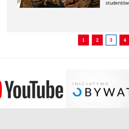
studentów n
1
2
3
4