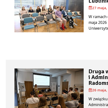
Lublini
27 maja,
W ramach 
maja 2026 r
Uniwersyte
Druga 
i Admin
Radoms
26 maja,
W związku 
Administra