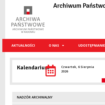
do
Archiwum Państw
treści
AKTUALNOŚCI
O NAS
UDOSTĘPNIANI
Kalendarium
Czwartek, 6 Sierpnia
2026
NADZÓR ARCHIWALNY