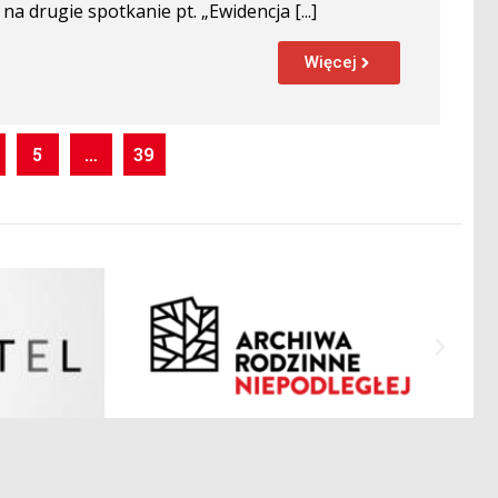
a drugie spotkanie pt. „Ewidencja [...]
Więcej
5
…
39
Polityka Prywatności
Mapa strony