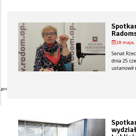
Spotkan
Radoms
28 maja,
Senat Rzec
dnia 25 cz
ustanowił ro
gov.pl
Spotkan
wydział