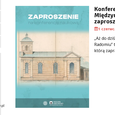
Konfere
Między
zaprosz
1 czerwc
„Aż do dzi
Radomiu” t
którą zapr
.pl