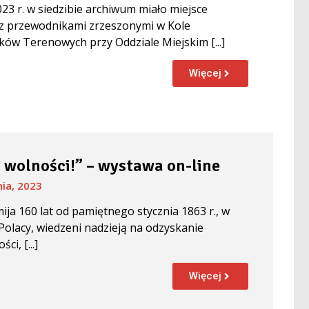
023 r. w siedzibie archiwum miało miejsce
 z przewodnikami zrzeszonymi w Kole
ów Terenowych przy Oddziale Miejskim [...]
Więcej
 wolności!” – wystawa on-line
nia, 2023
mija 160 lat od pamiętnego stycznia 1863 r., w
Polacy, wiedzeni nadzieją na odzyskanie
ci, [...]
Więcej