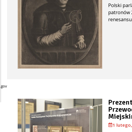
Polski par
patronów 20
renesansu,
gov.pl
Prezent
Przewo
Miejsk
1 lutego