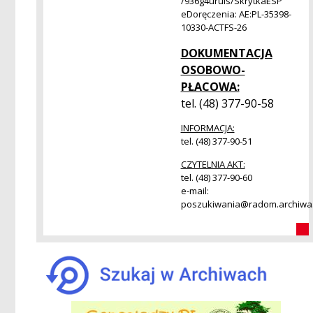
/936g4uruls/SkrytkaESP
eDoręczenia: AE:PL-35398-
10330-ACTFS-26
DOKUMENTACJA
OSOBOWO-
PŁACOWA:
tel. (48) 377-90-58
INFORMACJA:
tel. (48) 377-90-51
CZYTELNIA AKT:
tel. (48) 377-90-60
e-mail:
poszukiwania@radom.archiwa.