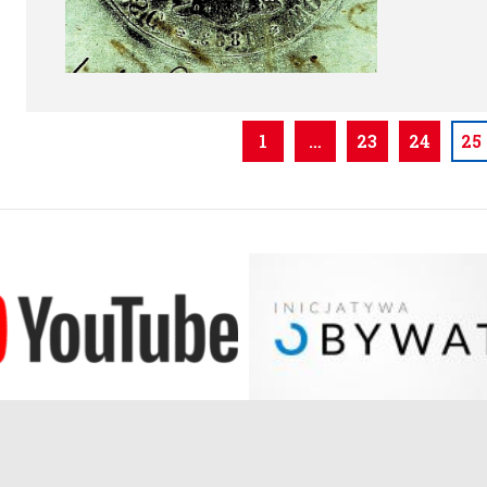
1
…
23
24
25