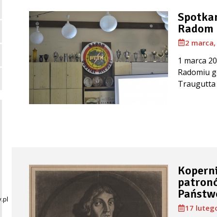
Spotkan
Radom
2 marca,
1 marca 2
Radomiu go
Traugutta 
Koperni
patronó
Państw
.pl
17 luteg