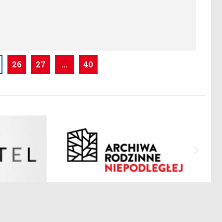
26
27
…
40
Polityka Prywatności
Mapa strony