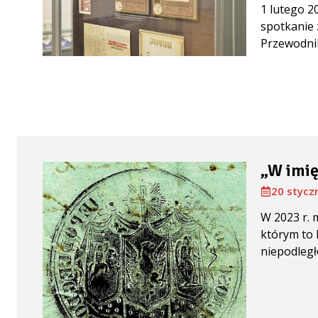
1 lutego 2
spotkanie
Przewodnik
„W imię
20 stycz
W 2023 r. 
którym to 
niepodległoś