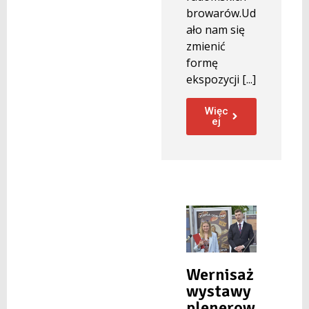
browarów.Ud
ało nam się
zmienić
formę
ekspozycji [...]
Więc
ej
Wernisaż
wystawy
plenerow