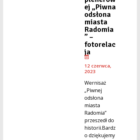
ej „Piwna
odsłona
miasta
Radomia
” –
fotorelac
ja
12 czerwca,
2023
Wernisaż
„Piwnej
odsłona
miasta
Radomia”
przeszedł do
historii.Bardz
o dziękujemy