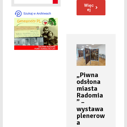
Więc
ej
„Piwna
odsłona
miasta
Radomia
” –
wystawa
plenerow
a