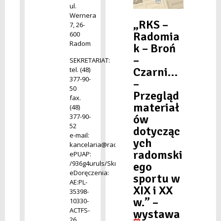
ul.
Wernera
„RKS –
7, 26-
Radomia
600
Radom
k – Broń
–
SEKRETARIAT:
Czarni…
tel. (48)
377-90-
–
50
Przegląd
fax.
materiał
(48)
377-90-
ów
52
dotycząc
e-mail:
ych
kancelaria@radom.archiwa.gov.pl
radomski
ePUAP:
/936g4uruls/SkrytkaESP
ego
eDoręczenia:
sportu w
AE:PL-
XIX i XX
35398-
w.” –
10330-
ACTFS-
wystawa
26