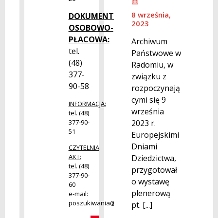
8 września,
DOKUMENTACJA
2023
OSOBOWO-
PŁACOWA:
Archiwum
tel.
Państwowe w
(48)
Radomiu, w
377-
związku z
90-58
rozpoczynają
cymi się 9
INFORMACJA:
września
tel. (48)
377-90-
2023 r.
51
Europejskimi
Dniami
CZYTELNIA
AKT:
Dziedzictwa,
tel. (48)
przygotował
377-90-
o wystawę
60
plenerową
e-mail:
poszukiwania@radom.archiwa.gov.pl
pt. [...]