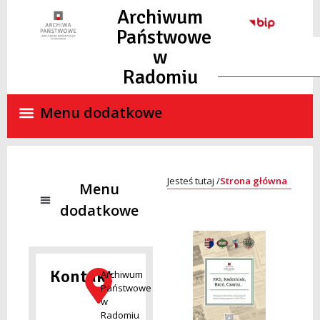
do
Archiwum
treści
Państwowe
w
Radomiu
Strona główna
NADZÓR ARCHIWALNY
SKANY MATERIAŁÓW ARCHIWALNYCH ON-LINE
STANDARDY OCHRONY MAŁOLETNICH
Kontakt
Archiwum
Państwowe
w
Radomiu