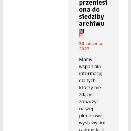
przeniesi
ona do
siedziby
archiwu
m
30 sierpnia,
2023
Mamy
wspaniałą
informację
dla tych,
którzy nie
zdążyli
zobaczyć
naszej
plenerowej
wystawy dot.
radomskich