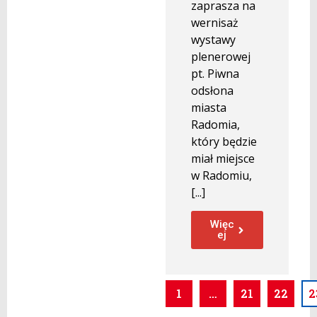
zaprasza na
wernisaż
wystawy
plenerowej
pt. Piwna
odsłona
miasta
Radomia,
który będzie
miał miejsce
w Radomiu,
[...]
Więc
ej
1
…
21
22
2