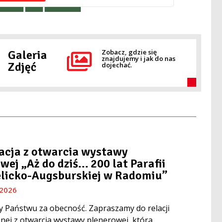
Galeria
Zobacz, gdzie się
znajdujemy i jak do nas
Zdjęć
dojechać.
acja z otwarcia wystawy
wej „Aż do dziś… 200 lat Parafii
licko-Augsburskiej w Radomiu”
 2026
 Państwu za obecność. Zapraszamy do relacji
znej z otwarcia wystawy plenerowej, która