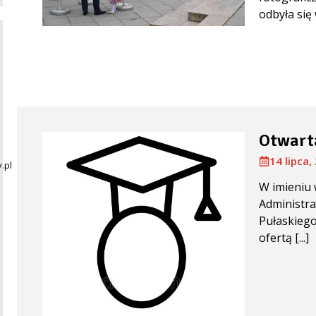
odbyła się 
Otwarta
14 lipca,
.pl
W imieniu 
Administra
Pułaskiego
ofertą [...]