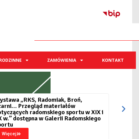
RODZINNE
ZAMÓWIENIA
KONTAKT
ystawa „RKS, Radomiak, Broń,
zarni… Przegląd materiałów
otyczących radomskiego sportu w XIX i
X w.” dostępna w Galerii Radomskiego
portu
Więcej