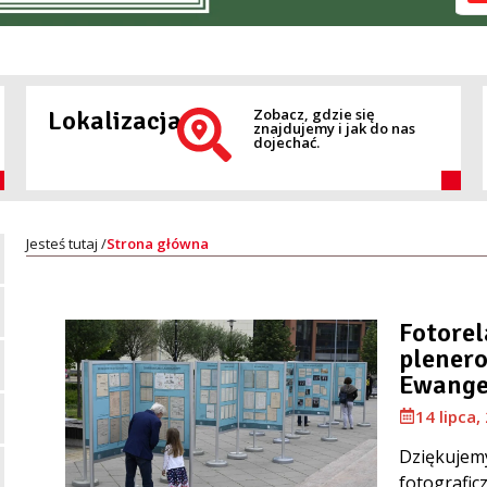
Lokalizacja
Zobacz, gdzie się
znajdujemy i jak do nas
dojechać.
Strona główna
Fotorel
plenero
Ewange
14 lipca,
Dziękujemy
fotografic