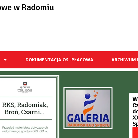
owe w Radomiu
E
DOKUMENTACJA OS.-PŁACOWA
ARCHIWUM 
W
C
d
X
S