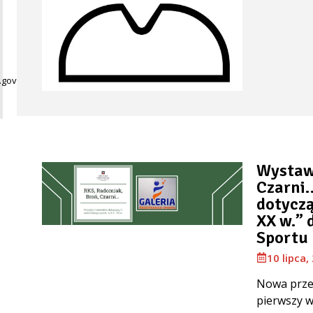
gov.pl
Wystaw
Czarni
dotyczą
XX w.” 
Sportu
10 lipca,
Nowa przes
pierwszy w