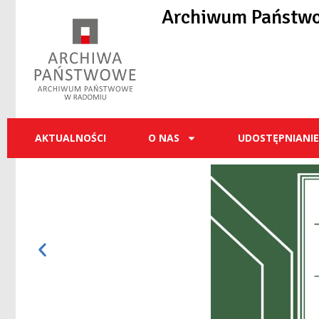
do
Archiwum Państw
treści
AKTUALNOŚCI
O NAS
UDOSTĘPNIANI