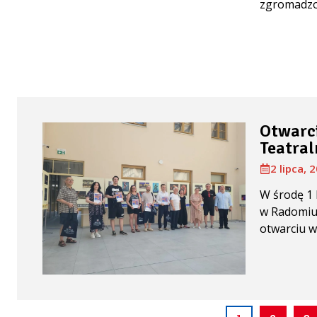
zgromadzon
Otwarci
Teatral
2 lipca, 
W środę 1 
w Radomiu 
otwarciu wy